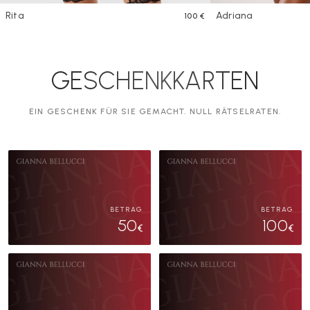
Rita
Adriana
100 €
JETZT KAUFEN
OBSESSION COLLECTION
JETZT KAUFEN
BODY
GESCHENKKARTEN
EIN GESCHENK FÜR SIE GEMACHT. NULL RÄTSELRATEN.
BETRAG
BETRAG
50
100
€
€