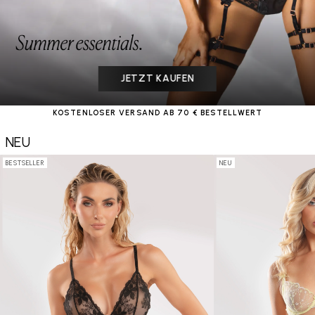
JETZT KAUFEN
JETZT KAUFEN
BESTSELLERS
JETZT KAUFEN
EVERYDAY SETS
KOSTENLOSER VERSAND AB 70 € BESTELLWERT
KOSTENLOSER VERSAND AB 70 € BESTELLWERT
NEU
BESTSELLER
NEU