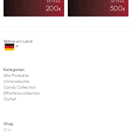
BETRAG
BETRAG
200
500
€
€
Wähle ein Land
Kategorien
Alle Produkte
Unterwäsche
Candy Collection
Effortless collection
Outlet
Shop
O in