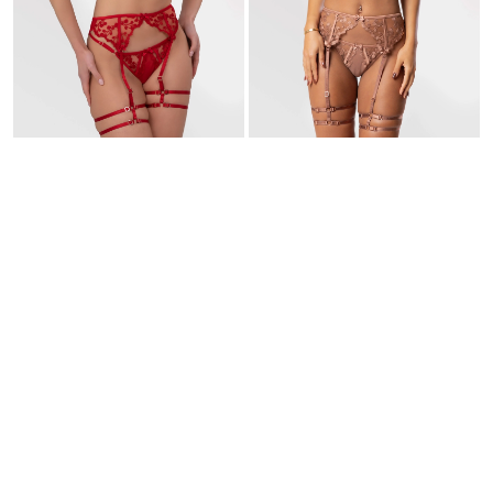
Gabriella
80 €
Gabriella
80 €
Wähle ein Land
Kategorien
Alle Produkte
Unterwäsche
Candy Collection
Effortless collection
Outlet