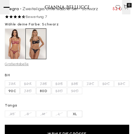
0
Allegra -
Zweiteiliges Unterwäsche-Set - Schwarz
52 €
65 €
Bewertung: 7
Wähle deine Farbe: Schwarz
Größentabelle
BH
75A
80A
75B
80B
85B
75C
80C
85C
90C
75D
80D
85D
90D
Tanga
XS
S
M
L
XL