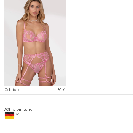
Gabriella
80 €
Wähle ein Land