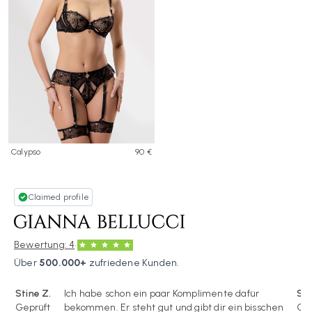
Calypso
90 €
Claimed profile
·
Bewertung: 4
Über
500.000+
zufriedene Kunden.
Stine Z.
Ich habe schon ein paar Komplimente dafür
Sti
Geprüft
bekommen. Er steht gut und gibt dir ein bisschen
Gep