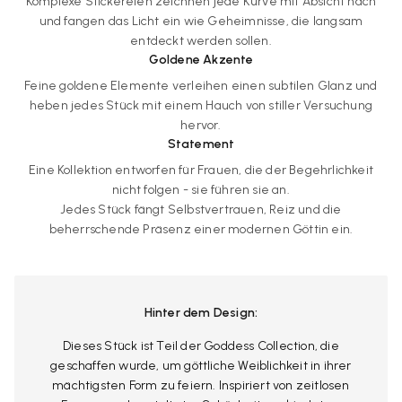
Komplexe Stickereien zeichnen jede Kurve mit Absicht nach
und fangen das Licht ein wie Geheimnisse, die langsam
entdeckt werden sollen.
Goldene Akzente
Feine goldene Elemente verleihen einen subtilen Glanz und
heben jedes Stück mit einem Hauch von stiller Versuchung
hervor.
Statement
Eine Kollektion entworfen für Frauen, die der Begehrlichkeit
nicht folgen - sie führen sie an.
Jedes Stück fängt Selbstvertrauen, Reiz und die
beherrschende Präsenz einer modernen Göttin ein.
Hinter dem Design:
Dieses Stück ist Teil der Goddess Collection, die
geschaffen wurde, um göttliche Weiblichkeit in ihrer
mächtigsten Form zu feiern. Inspiriert von zeitlosen