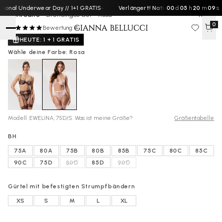
ional Underwear Day // 1+1 GRATIS
·
Verlängert! National Underwear Day //
00
d
05
h
20
m
08
s
Aphrodite -
Dreiteiliges Set - Rosa
105 €
0
Bewertung: 4
HEUTE: 1 + 1 GRATIS
Wähle deine Farbe: Rosa
Modell: EWELINA, 75D/S. Was ist meine Größe?
Größentabelle
BH
75A
80A
75B
80B
85B
75C
80C
85C
90C
75D
80D
85D
90D
Gürtel mit befestigten Strumpfbändern
XS
S
M
L
XL