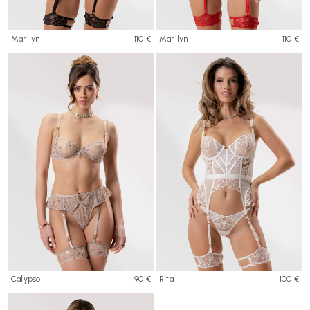
Marilyn
110 €
Marilyn
110 €
Calypso
90 €
Rita
100 €