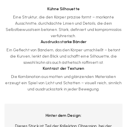
Kühne Silhouette
Eine Struktur, die den Körper präzise formt – markante
Ausschnitte, durchdachte Linien und Details, die dein
Selbstbewusstsein betonen. Stark, definiert und kompromisslos
verführerisch.
Ausdrucksstarke Bänder
Ein Geflecht von Bändern, das den Körper umschließt – betont
die Kurven, lenkt den Blick und schafft eine Silhouette, die
sowohl kühn als auch ästhetisch raffiniert ist.
Kontrast der Texturen
Die Kombination aus matten und glänzenden Materialien
erzeugt ein Spiel von Licht und Schatten – visuell reich, sinnlich
und ausdrucksstark in jeder Bewegung.
Hinter dem Design:
Dieses Stück ist Teil der Kollektion Obsession, bei der