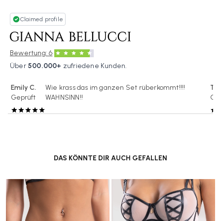
Claimed profile
·
Bewertung: 6
Über
500.000+
zufriedene Kunden.
Emily C.
Wie krass das im ganzen Set rüberkommt!!!!
Tat
Geprüft
WAHNSINN!!
Gep
DAS KÖNNTE DIR AUCH GEFALLEN