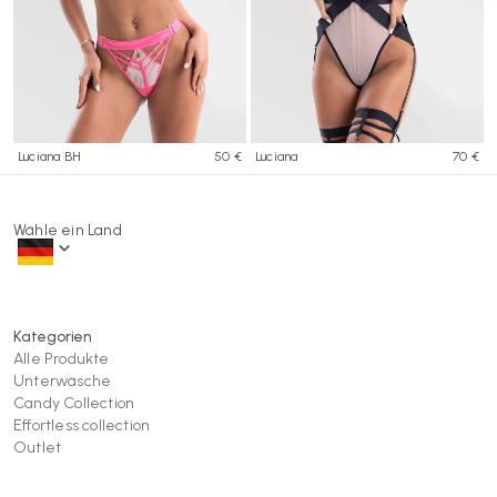
Luciana BH
50 €
Luciana
70 €
Wähle ein Land
Kategorien
Alle Produkte
Unterwäsche
Candy Collection
Effortless collection
Outlet