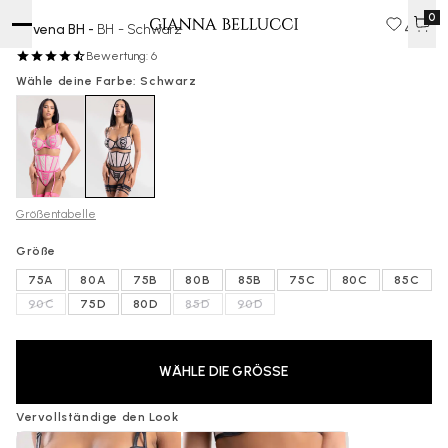
0
Ravena BH -
BH - Schwarz
45 €
Bewertung: 6
Wähle deine Farbe: Schwarz
Größentabelle
Größe
75A
80A
75B
80B
85B
75C
80C
85C
90C
75D
80D
85D
90D
WÄHLE DIE GRÖSSE
Vervollständige den Look