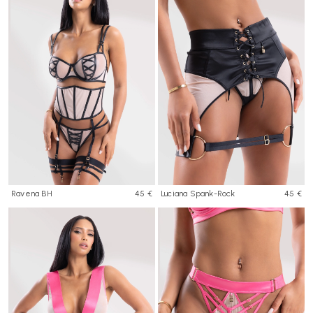
Ravena BH
45 €
Luciana Spank-Rock
45 €