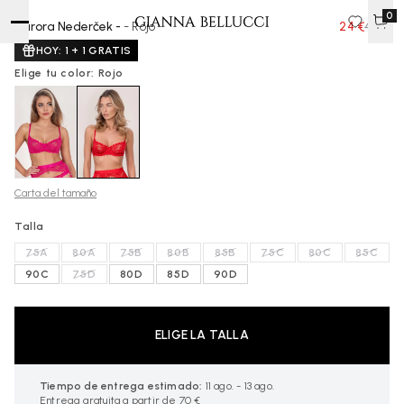
0
Aurora Nederček -
- Rojo
24 €
40 €
HOY: 1 + 1 GRATIS
Elige tu color: Rojo
Carta del tamaño
Talla
75A
80A
75B
80B
85B
75C
80C
85C
90C
75D
80D
85D
90D
ELIGE LA TALLA
Tiempo de entrega estimado:
11 ago. - 13 ago.
Entrega gratuita a partir de 70 €