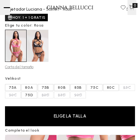
0
Sujetador Luciana -
Sostén - Rosa
50 €
HOY: 1 + 1 GRATIS
Elige tu color: Rosa
Carta del tamaño
Velikost
75A
80A
75B
80B
85B
75C
80C
85C
90C
75D
80D
85D
90D
ELIGE LA TALLA
Completa el look