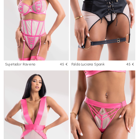
Sujetador Ravena
45 €
Falda Luciana Spank
45 €