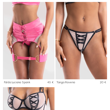
Falda Luciana Spank
45 €
Tanga Ravena
20 €