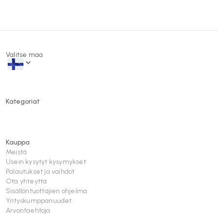
Valitse maa
Kategoriat
Kauppa
Meistä
Usein kysytyt kysymykset
Palautukset ja vaihdot
Ota yhteyttä
Sisällöntuottajien ohjelma
Yrityskumppanuudet
Arvontaehtoja