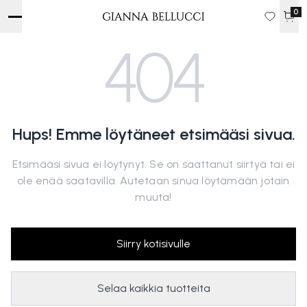
0
404
Hups! Emme löytäneet etsimääsi sivua.
Etsimääsi sivua ei löytynyt. Se on saattanut siirtyä tai ei
ole enää saatavilla. Autetaan sinua löytämään jotain
muuta!
Siirry kotisivulle
Selaa kaikkia tuotteita