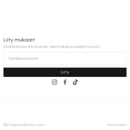
Liity mukaan!
Eksklusiivisia ilmoituksia, alennuksia ja paljon muuta...
Liity
©
2026
giannabellucci.com
Käyttöehdot