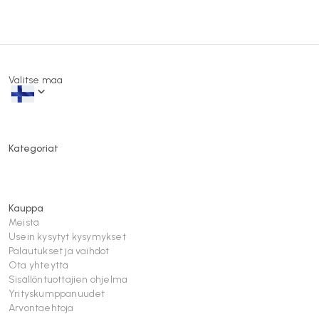
Valitse maa
Kategoriat
Kauppa
Meistä
Usein kysytyt kysymykset
Palautukset ja vaihdot
Ota yhteyttä
Sisällöntuottajien ohjelma
Yrityskumppanuudet
Arvontaehtoja