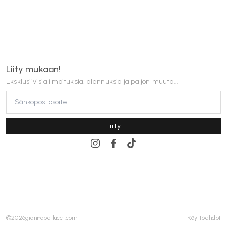
Liity mukaan!
Eksklusiivisia ilmoituksia, alennuksia ja paljon muuta...
Liity
©
2026
giannabellucci.com
Käyttöehdot