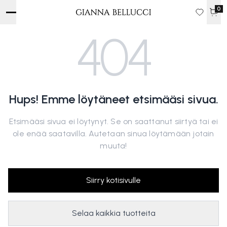
0
404
Hups! Emme löytäneet etsimääsi sivua.
Etsimääsi sivua ei löytynyt. Se on saattanut siirtyä tai ei
ole enää saatavilla. Autetaan sinua löytämään jotain
muuta!
Siirry kotisivulle
Selaa kaikkia tuotteita