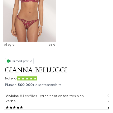
Allegra
65 €
Claimed profile
·
Note: 6
Plus de
500.000+
clients satisfaits.
Violaine H.
Les filles... ça se tient en fait très bien.
Chl
Vérifié
Vér