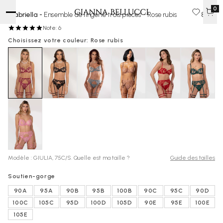
0
Gabriella -
Ensemble de lingerie trois pièces - Rose rubis
80 €
Note: 6
Choisissez votre couleur: Rose rubis
Modèle : GIULIA, 75C/S. Quelle est ma taille ?
Guide des tailles
Soutien-gorge
90A
95A
90B
95B
100B
90C
95C
90D
100C
105C
95D
100D
105D
90E
95E
100E
105E