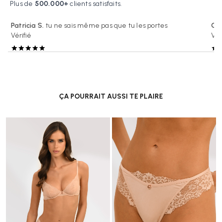
Plus de
500.000+
clients satisfaits.
Patricia S.
tu ne sais même pas que tu les portes
Cél
Vérifié
Vér
ÇA POURRAIT AUSSI TE PLAIRE