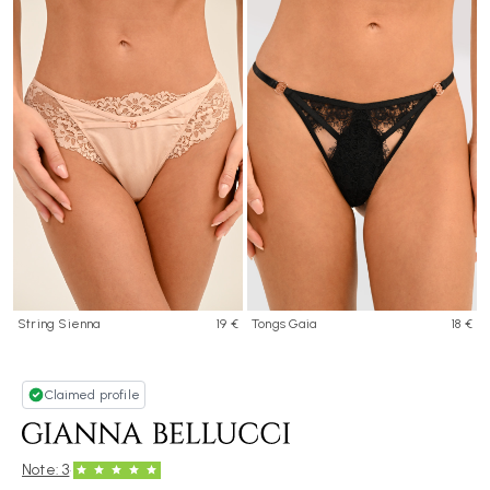
String Sienna
19 €
Tongs Gaia
18 €
Claimed profile
·
Note: 3