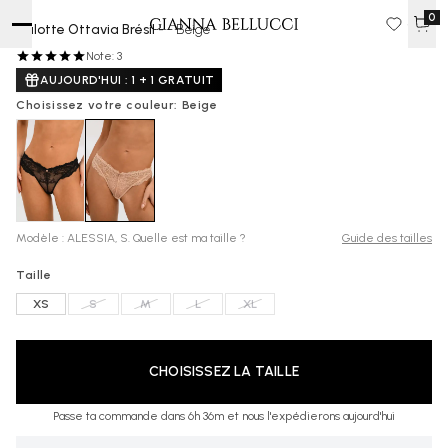
0
Culotte Ottavia Brésil -
- Beige
17 €
Note: 3
AUJOURD'HUI : 1 + 1 GRATUIT
Choisissez votre couleur: Beige
Modèle : ALESSIA, S. Quelle est ma taille ?
Guide des tailles
Taille
XS
S
M
L
XL
CHOISISSEZ LA TAILLE
Passe ta commande dans 6h 36m et nous l'expédierons aujourd'hui