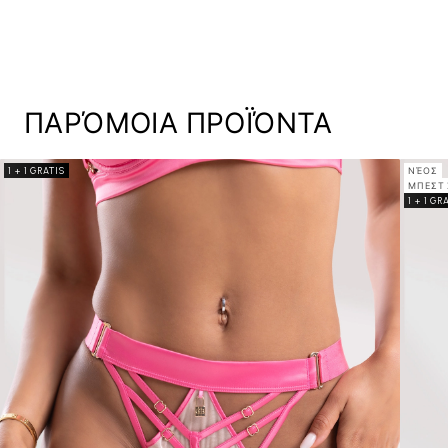
ΠΑΡΌΜΟΙΑ ΠΡΟΪΌΝΤΑ
1 + 1 GRATIS
ΝΈΟΣ
ΜΠΕΣΤ 
1 + 1 GR