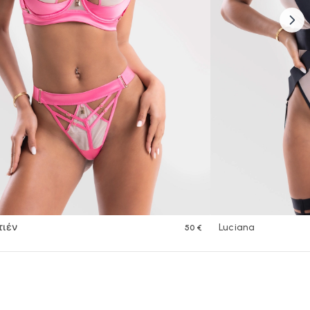
τιέν
Luciana
50 €