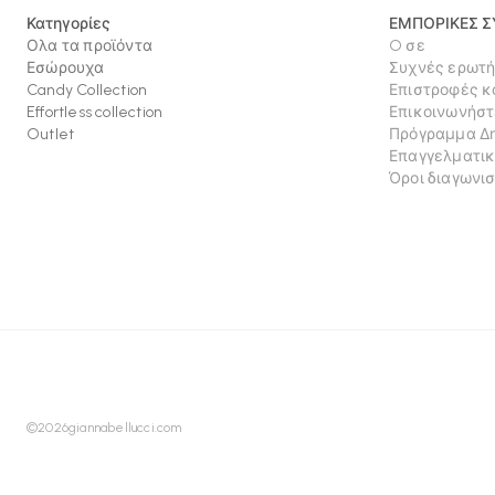
Κατηγορίες
ΕΜΠΟΡΙΚΕΣ 
Ολα τα προϊόντα
O σε
Εσώρουχα
Συχνές ερωτή
Candy Collection
Επιστροφές κ
Effortless collection
Επικοινωνήστ
Outlet
Πρόγραμμα Δ
Επαγγελματικ
Όροι διαγωνι
©
2026
giannabellucci.com