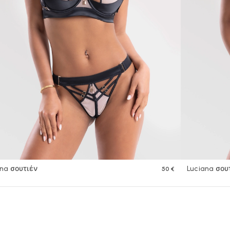
ana σουτιέν
Luciana σου
50 €