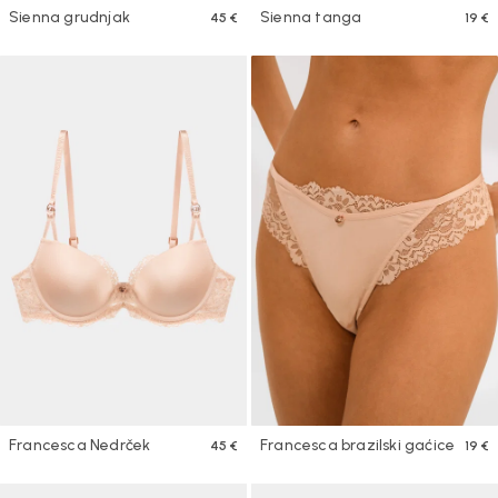
Sienna grudnjak
Sienna tanga
45 €
19 €
Francesca Nedrček
Francesca brazilski gaćice
45 €
19 €