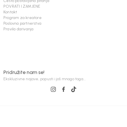
Često postavljana pitanja
POVRATI I ZAMJENE
Kontakt
Program za kreatore
Poslovna partnerstva
Pravila darivanja
Pridružite nam se!
Ekskluzivne najave, popusti i još mnogo toga...