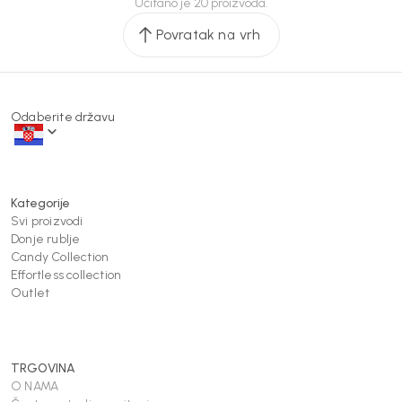
Učitano je 20 proizvoda.
Povratak na vrh
Odaberite državu
Kategorije
Svi proizvodi
Donje rublje
Candy Collection
Effortless collection
Outlet
TRGOVINA
O NAMA