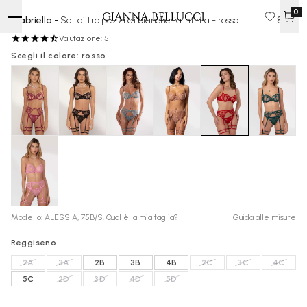
0
Gabriella -
Set di tre pezzi di biancheria intima - rosso
80 €
Valutazione: 5
Scegli il colore: rosso
Modello: ALESSIA, 75B/S. Qual è la mia taglia?
Guida alle misure
Reggiseno
2A
3A
2B
3B
4B
2C
3C
4C
5C
2D
3D
4D
5D