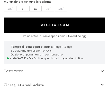
Mutandine e cintura brasiliane
XS
S
M
L
XL
SCEGLI LA TAGLIA
Ordina entro 1h 55m e spediremo il tuo ordine oggi
Tempo di consegna stimato:
11 ago - 12 ago
Spedizione gratuita oltre 70 €
Opzione di pagamento in contrassegno
IN MAGAZZINO
- Ordine spedito dal magazzino italiano
Descrizione
Consegna e restituzione