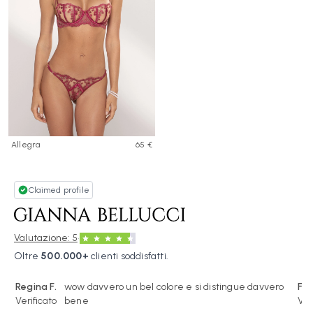
Allegra
65 €
Claimed profile
·
Valutazione: 5
Oltre
500.000+
clienti soddisfatti.
Regina F.
wow davvero un bel colore e si distingue davvero
Fed
Verificato
bene
Ver