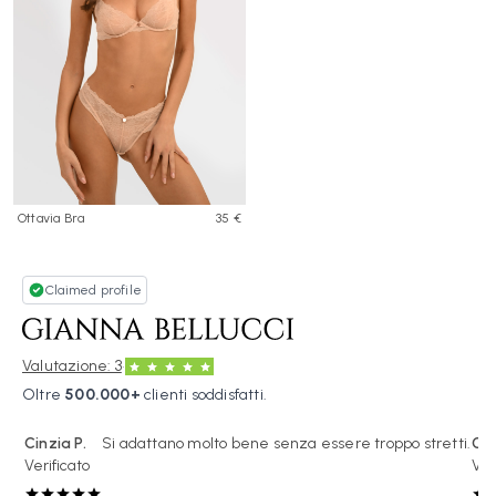
Ottavia Bra
35 €
Claimed profile
·
Valutazione: 3
Oltre
500.000+
clienti soddisfatti.
Cinzia P.
Si adattano molto bene senza essere troppo stretti.
Gai
Verificato
Ver