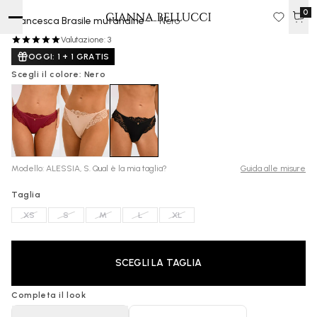
0
Francesca Brasile mutandine -
- Nero
19 €
Valutazione: 3
OGGI: 1 + 1 GRATIS
Scegli il colore: Nero
Modello: ALESSIA, S. Qual è la mia taglia?
Guida alle misure
Taglia
XS
S
M
L
XL
SCEGLI LA TAGLIA
Completa il look