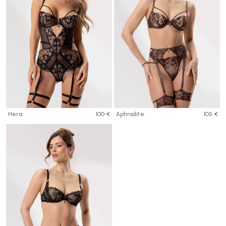
Hera
100 €
Aphrodite
105 €