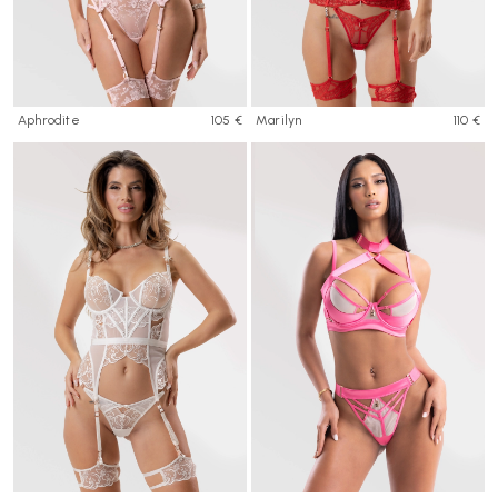
Aphrodite
105 €
Marilyn
110 €