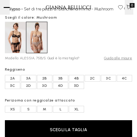
0
Calypso -
Set di tre pezzi di biancheria intima - Mushroom
90 €
Scegli il colore: Mushroom
Modello: ALESSIA, 75B/S. Qual è la mia taglia?
Guida alle misure
Reggiseno
2A
3A
2B
3B
4B
2C
3C
4C
5C
2D
3D
4D
5D
Perizoma con reggicalze attaccato
XS
S
M
L
XL
SCEGLI LA TAGLIA