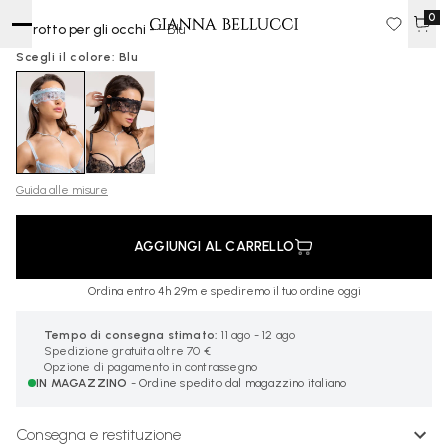
0
Cerotto per gli occhi -
- Blu
12 €
Scegli il colore: Blu
Guida alle misure
AGGIUNGI AL CARRELLO
Ordina entro 4h 29m e spediremo il tuo ordine oggi
Tempo di consegna stimato:
11 ago - 12 ago
Spedizione gratuita oltre 70 €
Opzione di pagamento in contrassegno
IN MAGAZZINO
- Ordine spedito dal magazzino italiano
Consegna e restituzione