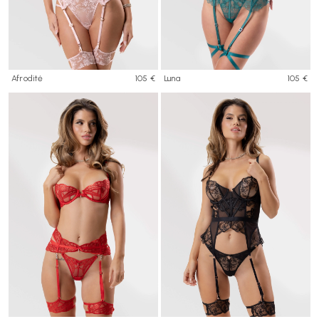
Afroditė
105 €
Luna
105 €