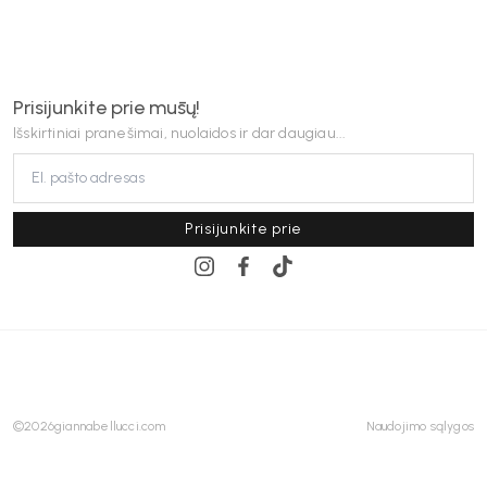
Prisijunkite prie mūsų!
Išskirtiniai pranešimai, nuolaidos ir dar daugiau...
Prisijunkite prie
©
2026
giannabellucci.com
Naudojimo sąlygos