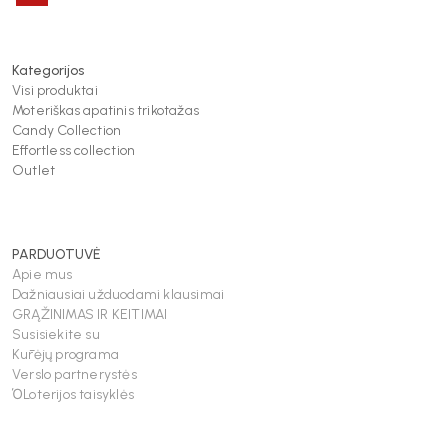
Kategorijos
Visi produktai
Moteriškas apatinis trikotažas
Candy Collection
Effortless collection
Outlet
PARDUOTUVĖ
Apie mus
Dažniausiai užduodami klausimai
GRĄŽINIMAS IR KEITIMAI
Susisiekite su
Kūrėjų programa
Verslo partnerystės
ΌLoterijos taisyklės