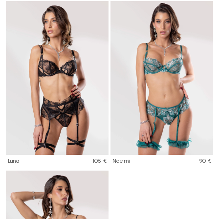
Luna
105 €
Noemi
90 €