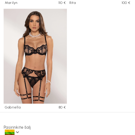
Marilyn
110 €
Rita
100 €
Gabriella
80 €
Pasirinkite šalį