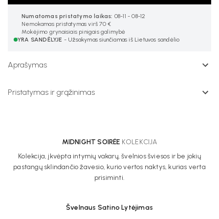
Numatomas pristatymo laikas:
08-11 - 08-12
Nemokamas pristatymas virš 70 €
Mokėjimo grynaisiais pinigais galimybė
YRA SANDĖLYJE
- Užsakymas siunčiamas iš Lietuvos sandėlio
Aprašymas
Pristatymas ir grąžinimas
MIDNIGHT SOIRÉE
KOLEKCIJA
Kolekcija, įkvėpta intymių vakarų, švelnios šviesos ir be jokių
pastangų sklindančio žavesio, kurio vertos naktys, kurias verta
prisiminti.
Švelnaus Satino Lytėjimas