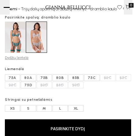
0
Noemi -
Trijų dalių apatinių drabužių rinkinys - dramblio kaulo
90 €
Pasirinkite spalvą: dramblio kaulo
Dydžių lentelė
Liemenėlė
75A
80A
75B
80B
85B
75C
80C
85C
90C
75D
80D
85D
90D
Stringai su petnešėlėmis
XS
S
M
L
XL
PASIRINKITE DYDĮ