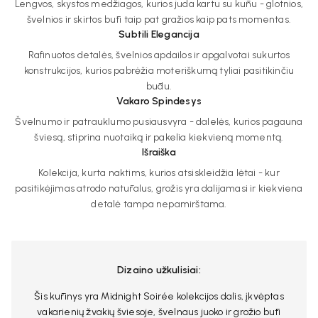
Lengvos, skystos medžiagos, kurios juda kartu su kūnu - glotnios,
švelnios ir skirtos būti taip pat gražios kaip pats momentas.
Subtili Elegancija
Rafinuotos detalės, švelnios apdailos ir apgalvotai sukurtos
konstrukcijos, kurios pabrėžia moteriškumą tyliai pasitikinčiu
būdu.
Vakaro Spindesys
Švelnumo ir patrauklumo pusiausvyra - dalelės, kurios pagauna
šviesą, stiprina nuotaiką ir pakelia kiekvieną momentą.
Išraiška
Kolekcija, kurta naktims, kurios atsiskleidžia lėtai - kur
pasitikėjimas atrodo natūralus, grožis yra dalijamasi ir kiekviena
detalė tampa nepamirštama.
Dizaino užkulisiai:
Šis kūrinys yra Midnight Soirée kolekcijos dalis, įkvėptas
vakarienių žvakių šviesoje, švelnaus juoko ir grožio būti