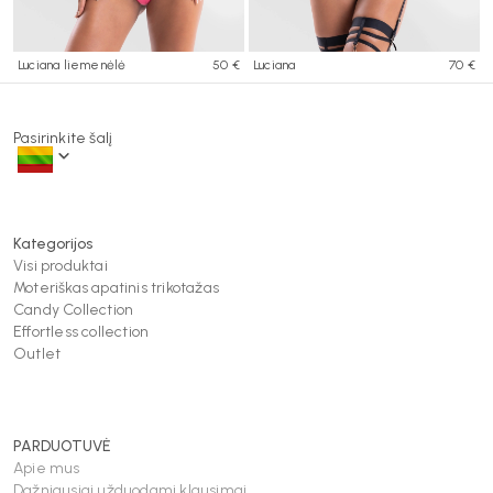
Luciana liemenėlė
50 €
Luciana
70 €
Pasirinkite šalį
Kategorijos
Visi produktai
Moteriškas apatinis trikotažas
Candy Collection
Effortless collection
Outlet
PARDUOTUVĖ
Apie mus
Dažniausiai užduodami klausimai