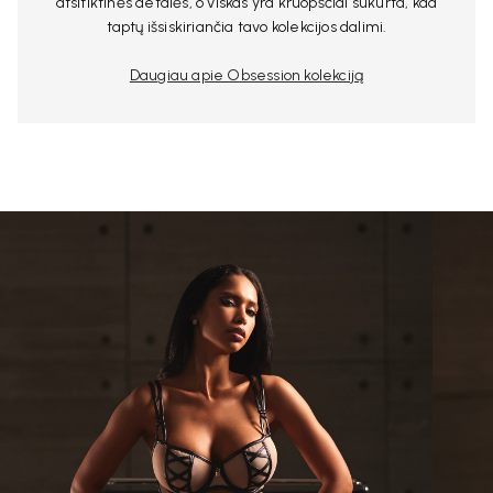
atsitiktinės detalės, o viskas yra kruopščiai sukurta, kad
taptų išsiskiriančia tavo kolekcijos dalimi.
Daugiau apie Obsession kolekciją