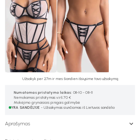
Užsakyk per 27m ir mes šiandien išsiųsime tavo užsakymą
Numatomas pristatymo laikas:
08-10 - 08-11
Nemokamas pristatymas virš 70 €
Mokėjimo grynaisiais pinigais galimybė
YRA SANDĖLYJE
- Užsakymas siunčiamas iš Lietuvos sandėlio
Aprašymas