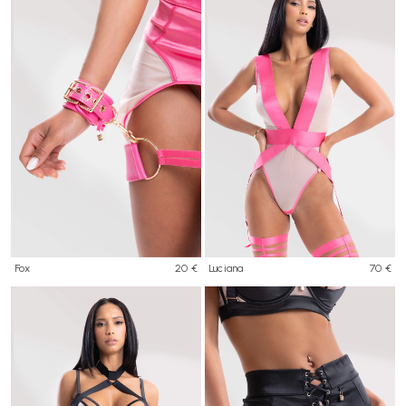
Fox
20 €
Luciana
70 €