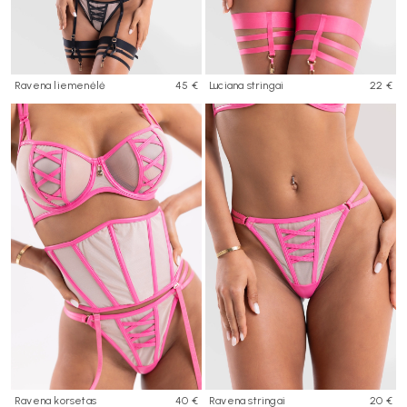
Ravena liemenėlė
45 €
Luciana stringai
22 €
Ravena korsetas
40 €
Ravena stringai
20 €