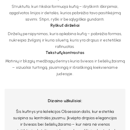
Struktūra, kuri tiksliai formuoja kūną – išryškinti iškirpimai,
apgalvotos linijos ir detalės, kurios pabrėžia tavo pasitikėjimą
savimi. Stipri, ryški ir besąlygiškai gundanti.
Ryškūs dirželiai
Dirželių persipynimas, kuris apkabina kūną – pabrėžia formas,
nukreipia žvilgsnį ir kuria siluetą, kuris yra drąsus ir estetiškai
rafinuotas.
Tekstūrų kontrastas
Matinių ir blizgių medžiagų derinys kuria šviesos ir šešėlių žaismą
– vizualiai turtingą, jausmingą ir išraiškingą kiekviename
judesyje.
Dizaino užkulisiai:
Šis kūrinys yra kolekcijos Obsession dalis, kur estetika
susipina su kontrolės jausmu. Įkvėpta drąsios elegancijos
ir šviesos bei šešėlių žaismo – kur nėra nė vienos