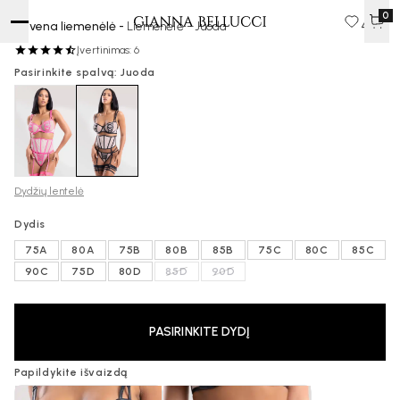
0
Ravena liemenėlė -
Liemenėlė - Juoda
45 €
Įvertinimas: 6
Pasirinkite spalvą: Juoda
Dydžių lentelė
Dydis
75A
80A
75B
80B
85B
75C
80C
85C
90C
75D
80D
85D
90D
PASIRINKITE DYDĮ
Papildykite išvaizdą