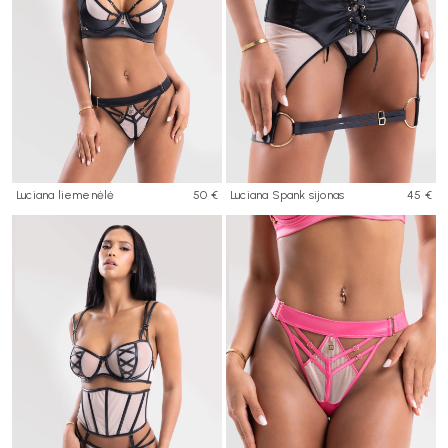
Luciana liemenėlė
50 €
Luciana Spank sijonas
45 €