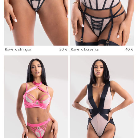
Ravena stringai
20 €
Ravena korsetas
40 €