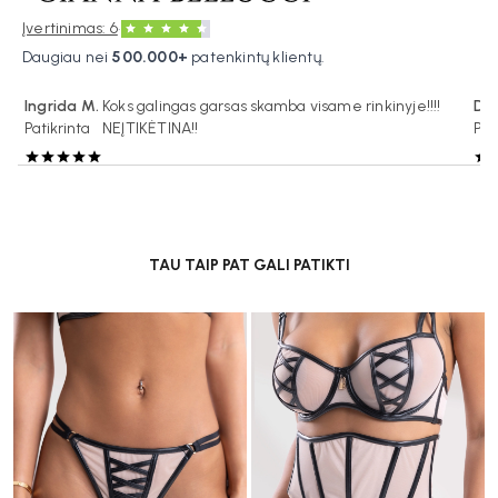
·
Įvertinimas: 6
Daugiau nei
500.000+
patenkintų klientų.
Ingrida M.
Koks galingas garsas skamba visame rinkinyje!!!!
Don
Patikrinta
NEĮTIKĖTINA!!
Pat
TAU TAIP PAT GALI PATIKTI