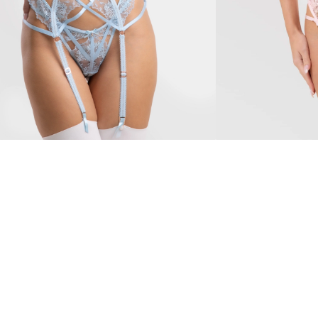
Afrodīte
95 €
Pievienojieties mums!
Ekskluzīvi paziņojumi, atlaides un daudz kas
cits...