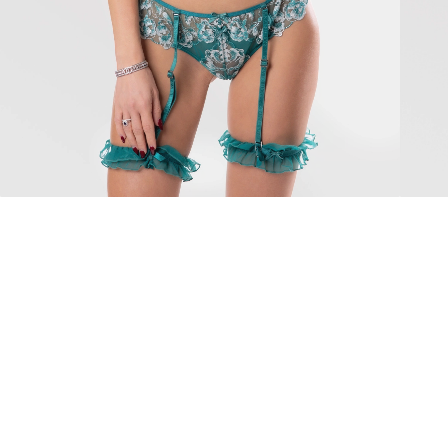
Noemi
Mirab
90 €
Kategorijas
VEIKALS
Visi produkti
O in
Apakšveļa
Biežāk uzdotie
Candy Collection
Kompensācijas
Effortless collection
Sazinieties a