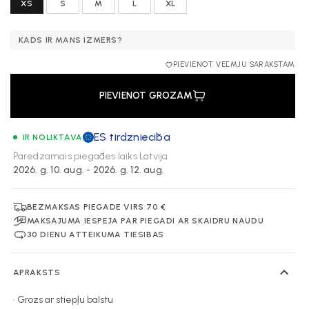
XS
S
M
L
XL
KĀDS IR MANS IZMĒRS?
PIEVIENOT VĒLMJU SARAKSTAM
PIEVIENOT GROZAM
ES tirdzniecība
IR NOLIKTAVĀ
Paredzamais piegādes laiks
Latvija
2026. g. 10. aug. - 2026. g. 12. aug.
BEZMAKSAS PIEGĀDE VIRS 70 €
MAKSĀJUMA IESPĒJA PAR PIEGĀDI AR SKAIDRU NAUDU
30 DIENU ATTEIKUMA TIESĪBAS
APRAKSTS
• Grozs ar stiepļu balstu