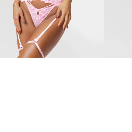
ella
RAFFAELLA
90 €
 jautājumi
 un apmaiņa
r mums