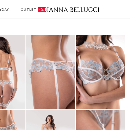
YDAY
OUTLET
-%