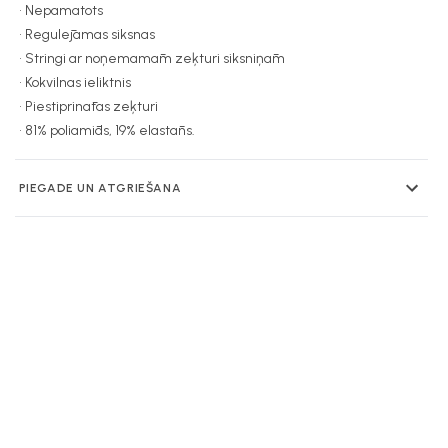
• Nepamatots
• Regulējamas siksnas
• Stringi ar noņemamām zeķturi siksniņām
• Kokvilnas ieliktnis
• Piestiprinātas zeķturi
• 81% poliamīds, 19% elastāns.
PIEGĀDE UN ATGRIEŠANA