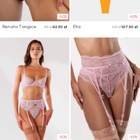
-50%
-50%
Renata Tangice
Ella
85 zł
42.50 zł
215 zł
107.50 zł
-50%
-50%