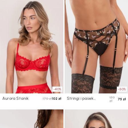
-40%
-50%
150
Aurora Stanik
Stringi i pasek
170 zł
102 zł
75 zł
zł
Angelica