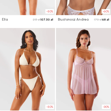
-50%
-60%
Ella
Biustonosz Andrea
215 zł
107.50 zł
170 zł
68 zł
-50%
-30%