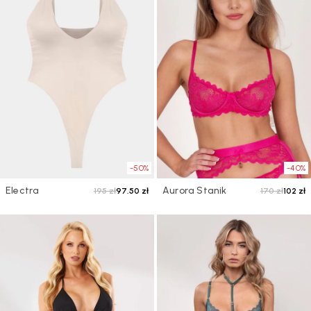
-50%
-40%
Electra
Aurora Stanik
195 zł
97.50 zł
170 zł
102 zł