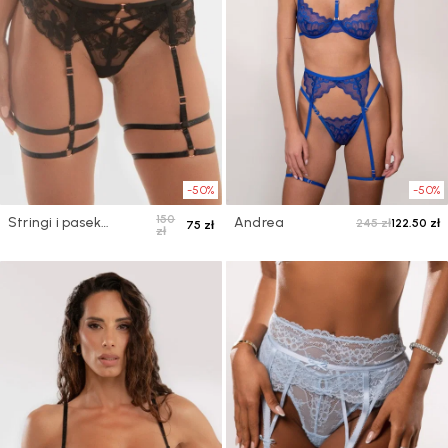
-50%
-50%
150
Stringi i pasek
Andrea
245 zł
122.50 zł
75 zł
zł
Leontina