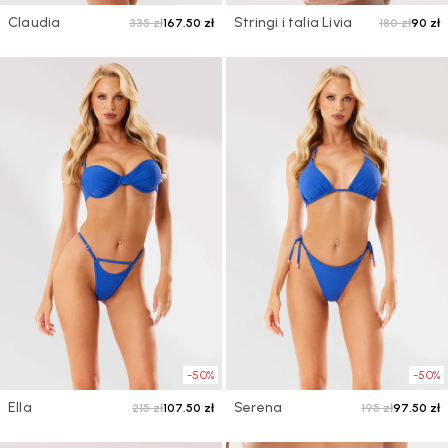
Claudia
Stringi i talia Livia
335 zł
167.50 zł
180 zł
90 zł
-50%
-50%
Ella
Serena
215 zł
107.50 zł
195 zł
97.50 zł