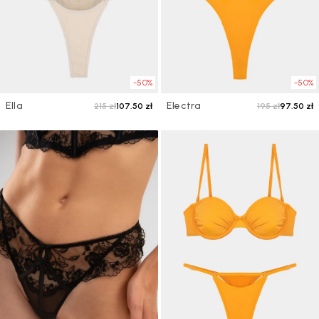
-50%
-50%
Ella
Electra
215 zł
107.50 zł
195 zł
97.50 zł