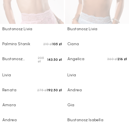
Biustonosz Livia
Biustonosz Livia
-50%
WYPRZEDANE
Palmira Stanik
Ciana
210 zł
105 zł
-30%
-40%
205
Biustonosz
Angelica
360 zł
216 zł
143.50 zł
zł
Clarisse
WYPRZEDANE
WYPRZEDANE
Livia
Livia
-30%
WYPRZEDANE
Renata
Andrea
275 zł
192.50 zł
WYPRZEDANE
WYPRZEDANE
Amara
Gia
WYPRZEDANE
WYPRZEDANE
Andrea
Biustonosz Isabella