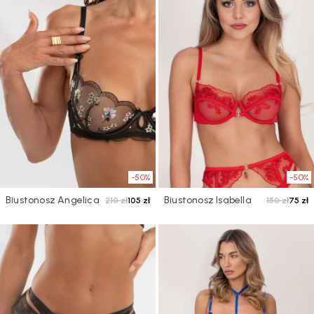
-50%
-50%
Biustonosz Angelica
Biustonosz Isabella
210 zł
105 zł
150 zł
75 zł