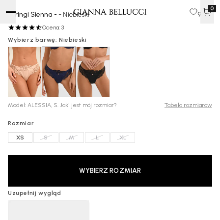
0
Stringi Sienna -
- Niebieski
90 zł
Ocena: 3
Wybierz barwę: Niebieski
Model: ALESSIA, S. Jaki jest mój rozmiar?
Tabela rozmiarów
Rozmiar
XS
S
M
L
XL
WYBIERZ ROZMIAR
Uzupełnij wygląd