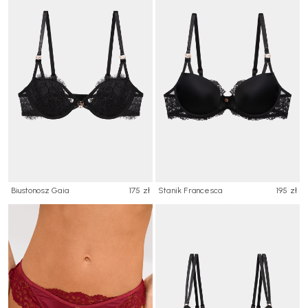
Biustonosz Gaia
175 zł
Stanik Francesca
195 zł