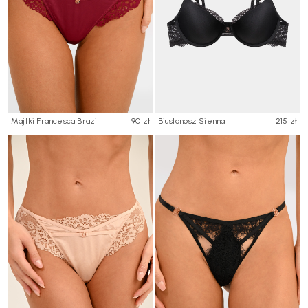
Majtki Francesca Brazil
90 zł
Biustonosz Sienna
215 zł