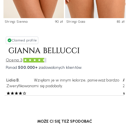
Stringi Sienna
90 zł
Stringi Gaia
85 zł
Claimed profile
·
Ocena: 3
Ponad
500.000+
zadowolonych klientów.
Lidia B.
Wzięłam je w innym kolorze, ponieważ bardzo
Ani
Zweryfikowano
mi się podobały.
Zw
MOŻE CI SIĘ TEŻ SPODOBAĆ