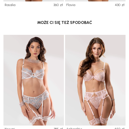
Rosalia
360 zł
Flavia
430 zł
MOŻE CI SIĘ TEŻ SPODOBAĆ
Noemi
385 zł
Aphrodite
450 zł