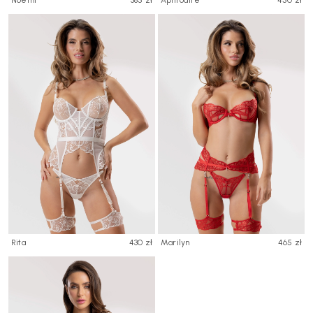
Rita
430 zł
Marilyn
465 zł