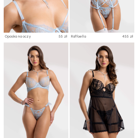
Opaska na oczy
55 zł
Raffaella
455 zł