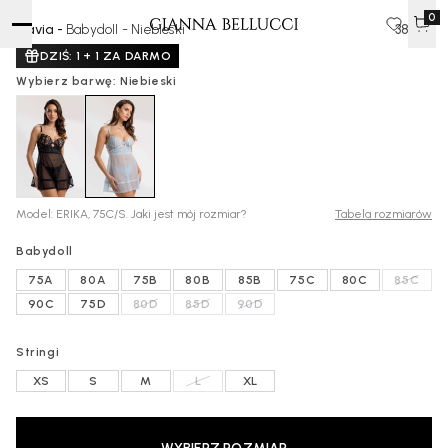
0
Flavia -
Babydoll - Niebieski
385 zł
DZIŚ: 1 + 1 ZA DARMO
Wybierz barwę: Niebieski
Model: ERIKA, 75C/S. Jaki jest mój rozmiar?
Tabela rozmiarów
Babydoll
75A
80A
75B
80B
85B
75C
80C
85C
90C
75D
80D
85D
90D
Stringi
XS
S
M
L
XL