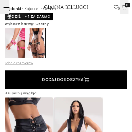
0
Kajdanki -
Kajdanki - Czarny
85 zł
DZIŚ: 1 + 1 ZA DARMO
Wybierz barwę: Czarny
Tabela rozmiarów
DODAJ DO KOSZYKA
Uzupełnij wygląd