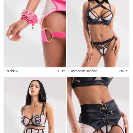
Kajdanki
85 zł
Biustonosz Luciana
215 zł