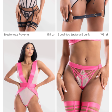
Biustonosz Ravena
195 zł
Spódnica Luciana Spank
195 zł