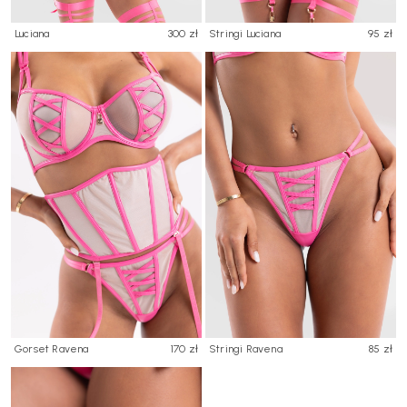
Luciana
300 zł
Stringi Luciana
95 zł
Gorset Ravena
170 zł
Stringi Ravena
85 zł