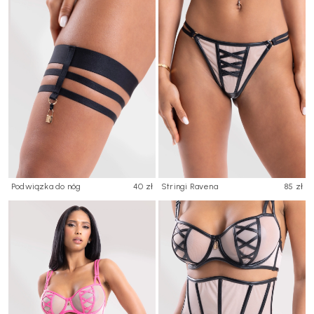
Podwiązka do nóg
40 zł
Stringi Ravena
85 zł