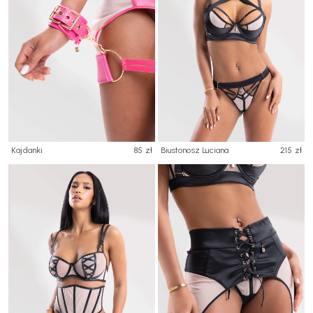
Kajdanki
85 zł
Biustonosz Luciana
215 zł