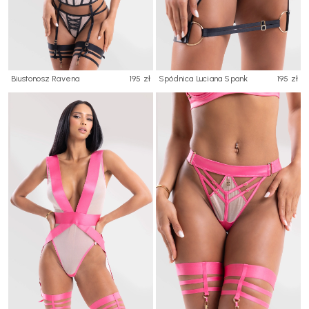
Biustonosz Ravena
195 zł
Spódnica Luciana Spank
195 zł