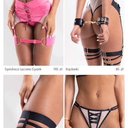
Spódnica Luciana Spank
195 zł
Kajdanki
85 zł