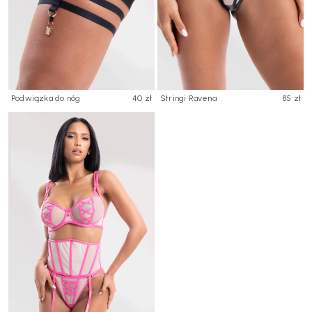
Podwiązka do nóg
40 zł
Stringi Ravena
85 zł