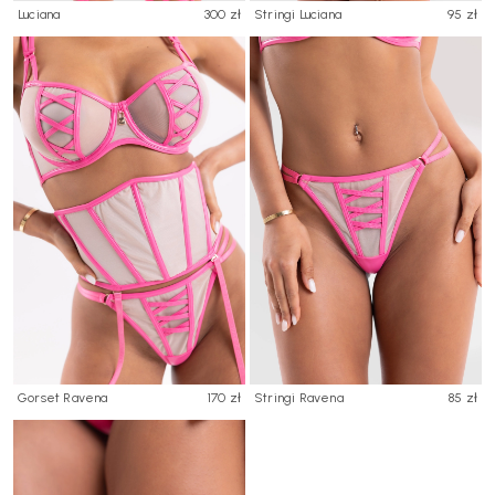
Luciana
300 zł
Stringi Luciana
95 zł
Gorset Ravena
170 zł
Stringi Ravena
85 zł