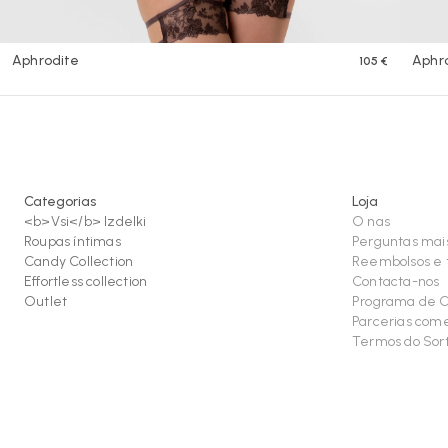
Aphrodite
Aphr
105 €
Categorias
Loja
<b>Vsi</b> Izdelki
O nas
Roupas íntimas
Perguntas mai
Candy Collection
Reembolsos e 
Effortless collection
Contacta-nos
Outlet
Programa de C
Parcerias come
Termos do Sor