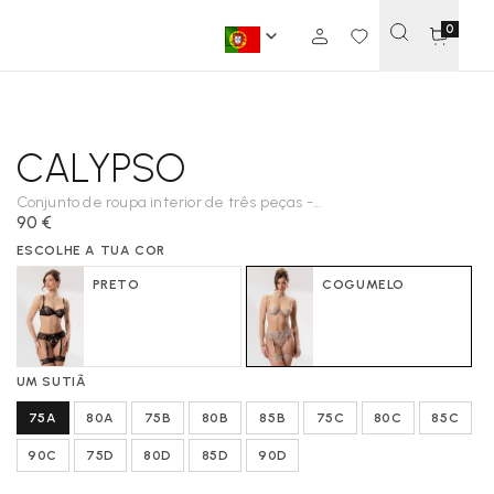
0
CALYPSO
Conjunto de roupa interior de três peças -
90 €
cogumelo
ESCOLHE A TUA COR
PRETO
COGUMELO
UM SUTIÃ
75A
80A
75B
80B
85B
75C
80C
85C
90C
75D
80D
85D
90D