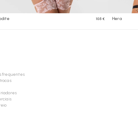
odite
Hera
105 €
s frequentes
trocas
riadores
rciais
teio