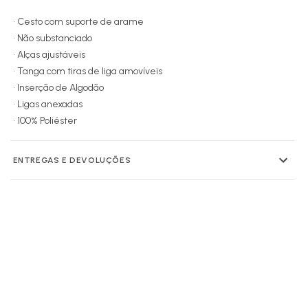
• Cesto com suporte de arame
• Não substanciado
• Alças ajustáveis
• Tanga com tiras de liga amovíveis
• Inserção de Algodão
• Ligas anexadas
• 100% Poliéster
ENTREGAS E DEVOLUÇÕES