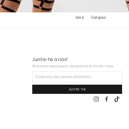
Calypso
100 €
Junta-te a nós!
Anúncios exclusivos, descontos e muito mais...
Junta-te