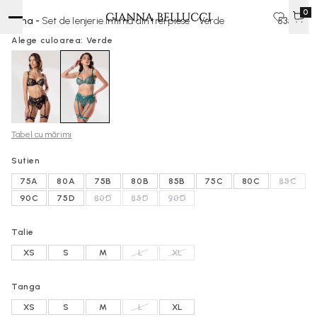
0
Luna -
Set de lenjerie intimă din trei piese - Verde
535 lei
Alege culoarea: Verde
Tabel cu mărimi
Sutien
75A
80A
75B
80B
85B
75C
80C
85C
90C
75D
80D
85D
90D
Talie
XS
S
M
L
XL
Tanga
XS
S
M
L
XL