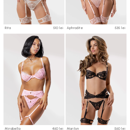
Rita
510 lei
Aphrodite
535 lei
Mirabella
460 lei
Marilyn
560 lei