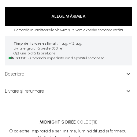
ALEGE MĂRIMEA
Comandă în următoarele 9h 54m și îți vom expedia comanda astăzi
Timp de livrare estimat:
11 aug. - 12 aug.
Livrare gratuită peste 350 lei
Opțiune plată la preluare
ÎN STOC
- Comanda expediata din depozitul romanesc
Descriere
Livrare și returnare
MIDNIGHT SOIRÉE
COLECȚIE
O colecție inspirată de seri intime, lumină difuză și farmecul