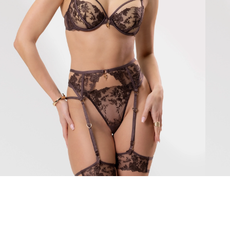
Aphrodite
Maril
105 €