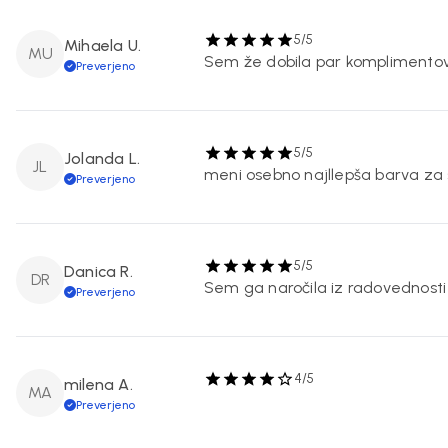
5/5
Mihaela U.
MU
Sem že dobila par komplimentov F
Preverjeno
5/5
Jolanda L.
JL
meni osebno najllepša barva za 
Preverjeno
5/5
Danica R.
DR
Sem ga naročila iz radovednosti 
Preverjeno
4/5
milena A.
MA
Preverjeno