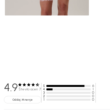
4.9
5
6
Število ocen
7
4
1
3
0
2
0
1
0
Oddaj Mnenje