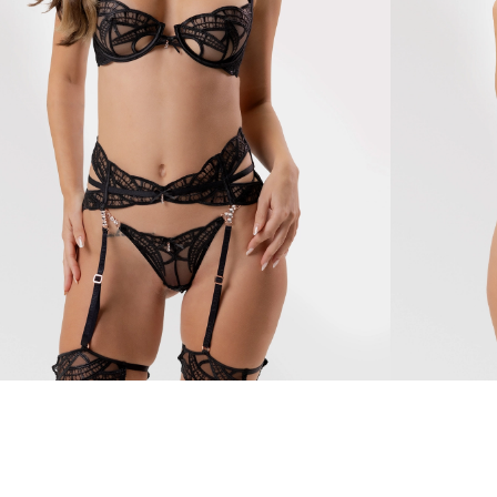
yn
Marilyn
110 €