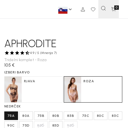
0
APHRODITE
4.9 / 5 (Mnenja: 7)
Tridelni komplet - Roza
105 €
IZBERI BARVO
RJAVA
ROZA
NEDRČEK
75A
80A
75B
80B
85B
75C
80C
85C
90C
75D
80D
85D
90D