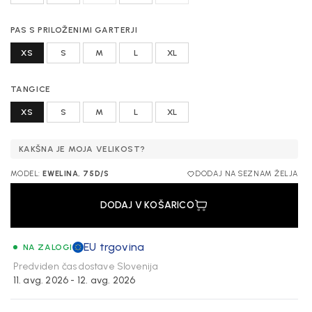
PAS S PRILOŽENIMI GARTERJI
XS
S
M
L
XL
TANGICE
XS
S
M
L
XL
KAKŠNA JE MOJA VELIKOST?
MODEL:
EWELINA, 75D/S
DODAJ NA SEZNAM ŽELJA
DODAJ V KOŠARICO
EU trgovina
NA ZALOGI
Predviden čas dostave
Slovenija
11. avg. 2026 - 12. avg. 2026