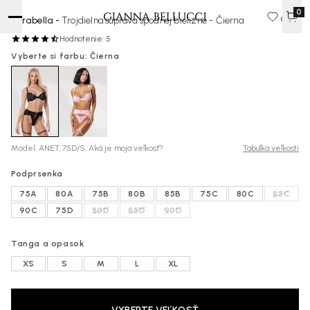
0
Mirabella -
Trojdielna súprava spodnej bielizne - Čierna
90 €
Hodnotenie: 5
Vyberte si farbu: Čierna
Model: ANET, 75D/S. Aká je moja veľkosť?
Tabuľka veľkostí
Podprsenka
75A
80A
75B
80B
85B
75C
80C
85C
90C
75D
80D
85D
90D
Tanga a opasok
XS
S
M
L
XL