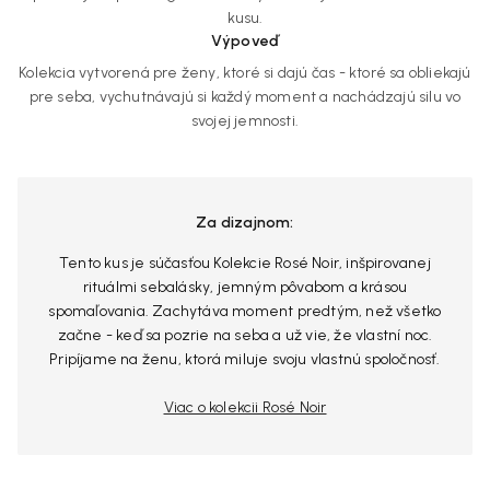
kusu.
Výpoveď
Kolekcia vytvorená pre ženy, ktoré si dajú čas - ktoré sa obliekajú
pre seba, vychutnávajú si každý moment a nachádzajú silu vo
svojej jemnosti.
Za dizajnom:
Tento kus je súčasťou Kolekcie Rosé Noir, inšpirovanej
rituálmi sebalásky, jemným pôvabom a krásou
spomaľovania. Zachytáva moment predtým, než všetko
začne - keď sa pozrie na seba a už vie, že vlastní noc.
Pripíjame na ženu, ktorá miluje svoju vlastnú spoločnosť.
Viac o kolekcii Rosé Noir