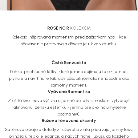
ROSÉ NOIR
KOLEKCIA
Kolekcia inšpirovaná momentmi pred začiatkom noci - kde
očakávanie pretrváva a dôvera je už vo vzduchu.
Čistá Senzualita
Ľahké, priehľadné látky, ktoré jemne objímajú telo - jemné,
plynulé a navrhnuté tak, aby pôsobili rovnako nenápadne ako
samotný moment.
Vyšívaná Romantika
Zložitá kvetinová výšivka a jemné detaily s mašľami vytvárajú
rafinovanú, ženskú estetiku - jemnú pre oko, no úmyselne
podmanivú.
Ružovo tónované akcenty
Saténové okraje a detaily z ružového zlata pridávajú jemný lesk,
prinášajú teplo, eleganciu a nádych tichej luxusu do každého