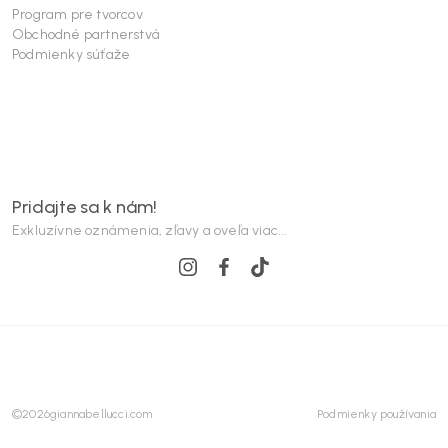
Program pre tvorcov
Obchodné partnerstvá
Podmienky súťaže
Pridajte sa k nám!
Exkluzívne oznámenia, zľavy a oveľa viac...
©
2026
giannabellucci.com
Podmienky používania