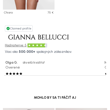
Chiara
75 €
Claimed profile
·
Hodnotenie: 5
Viac ako
500.000+
spokojných zákazníkov.
Olga G.
skvelá kvalita!
Ivo
Overené
Ov
MOHLO BY SA TI PÁČIŤ AJ