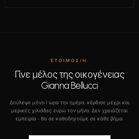
ΈΤΟΙΜΟΣ/Η;
Γίνε μέλος της οικογένειας
Gianna Bellucci
Δούλεψε μόνο 1 ώρα την ημέρα, κέρδισε μέχρι και
μερικές χιλιάδες ευρώ τον μήνα. Δεν χρειάζεται
εμπειρία - θα σε καθοδηγούμε σε κάθε βήμα.