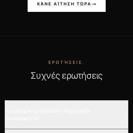
ΚΆΝΕ ΑΊΤΗΣΗ ΤΏΡΑ
ΕΡΩΤΉΣΕΙΣ;
Συχνές ερωτήσεις
Χρειάζομαι εμπειρία στη δημιουργία
περιεχομένου;
Καθόλου! Η εμπειρία είναι σίγουρα πλεονέκτημα, αλλά