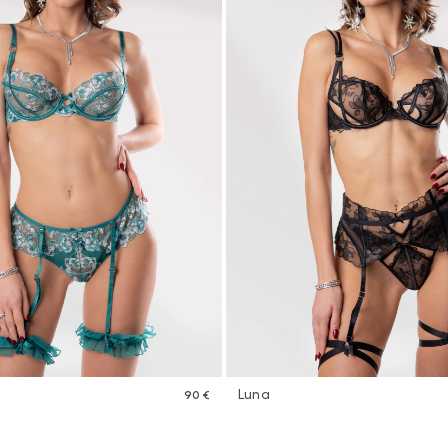
Luna
90 €