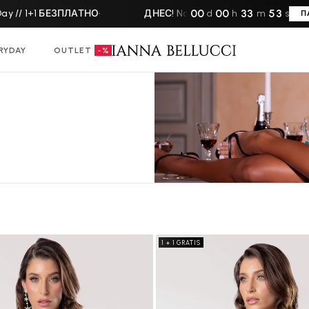
00
00
33
52
y // 1+1 БЕЗПЛАТНО
·
ДНЕС! National Underwear Day // 1
d
h
m
s
П
RYDAY
OUTLET
-%
1 + 1 GRATIS