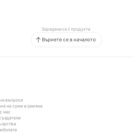
Заредени са 5 продукта.
Върнете се в началото
ни въпроси
не на суми и замяна
с нас
създатели
ьорства
омболата