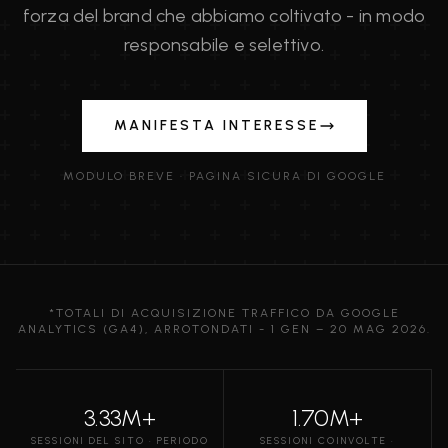
forza del brand che abbiamo coltivato - in modo
responsabile e selettivo.
MANIFESTA INTERESSE
MODULO BREVE · PAGINA SICURA DI GOOGLE
*TOTALI DI ACQUISIZIONE TRAFFICO DA GOOGLE
ANALYTICS (GA4), ARROTONDATI - 1 GEN – 20 MAG 2026.
3.33M+
1.70M+
SESSIONI DEL SITO · PERIODO
SESSIONI COINVOLTE ·