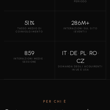
PERIODO
51.1%
28.6M+
TASSO MEDIO DI
INTERAZIONI SUL SITO
COINVOLGIMENTO
(EVENTI)
8.59
IT · DE · PL · RO ·
INTERAZIONI MEDIE ·
CZ
SESSIONE
DOMANDA DEGLI ACQUIRENTI
IN UE E USA
PER CHI È