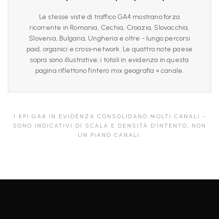
Le stesse viste di traffico GA4 mostrano forza
ricorrente in Romania, Cechia, Croazia, Slovacchia,
Slovenia, Bulgaria, Ungheria e oltre - lungo percorsi
paid, organici e cross‑network. Le quattro note paese
sopra sono illustrative; i totali in evidenza in questa
pagina riflettono l'intero mix geografia × canale.
I KPI GA4 IN EVIDENZA CONSOLIDANO MOLTI CANALI -
SONO INDICATIVI DI SCALA E DENSITÀ D'INTENTO, NON
UN PIANO CANALI.