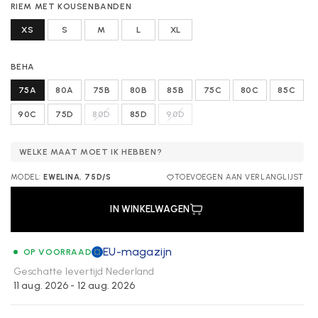
RIEM MET KOUSENBANDEN
XS
S
M
L
XL
BEHA
75A
80A
75B
80B
85B
75C
80C
85C
90C
75D
80D
85D
90D
WELKE MAAT MOET IK HEBBEN?
MODEL:
EWELINA, 75D/S
TOEVOEGEN AAN VERLANGLIJST
IN WINKELWAGEN
EU-magazijn
OP VOORRAAD
Geschatte levertijd
Nederland
11 aug. 2026 - 12 aug. 2026