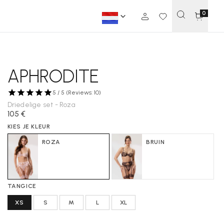
0
APHRODITE
5 / 5 (Reviews: 10)
Driedelige set - Roza
105 €
KIES JE KLEUR
ROZA
BRUIN
TANGICE
XS
S
M
L
XL