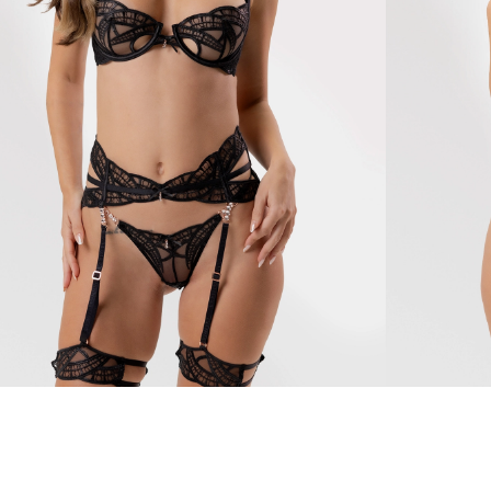
yn
Marilyn
110 €