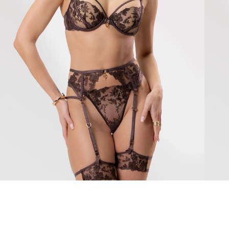
Aphrodite
Maril
105 €