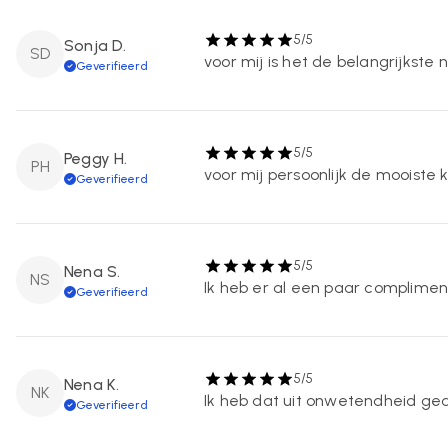
5/5
Sonja D.
SD
voor mij is het de belangrijkste 
Geverifieerd
5/5
Peggy H.
PH
voor mij persoonlijk de mooiste
Geverifieerd
5/5
Nena S.
NS
Ik heb er al een paar complimen
Geverifieerd
5/5
Nena K.
NK
Ik heb dat uit onwetendheid geda
Geverifieerd