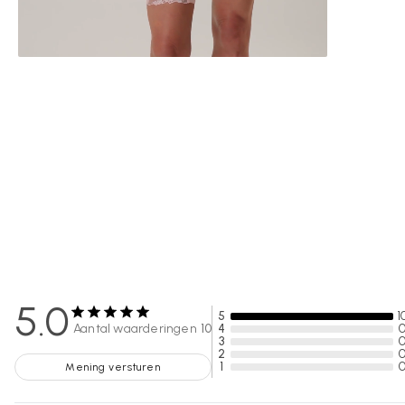
5.0
5
1
Aantal waarderingen
10
4
3
2
1
Mening versturen