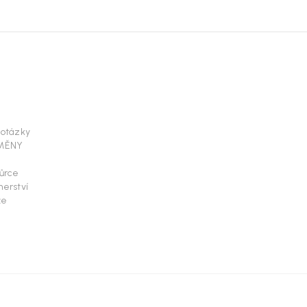
 otázky
ÝMĚNY
vůrce
erství
že