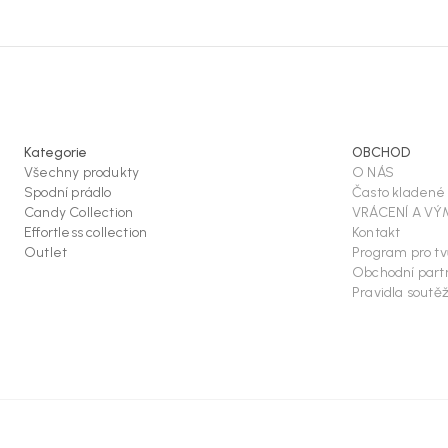
Kategorie
OBCHOD
Všechny produkty
O NÁS
Spodní prádlo
Často kladené
Candy Collection
VRÁCENÍ A V
Effortless collection
Kontakt
Outlet
Program pro t
Obchodní partn
Pravidla soutě