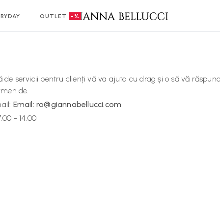
RYDAY
OUTLET
-%
 de servicii pentru clienți vă va ajuta cu drag și o să vă răspund
ermen de.
ail:
Email: ro@giannabellucci.com
.00 - 14.00