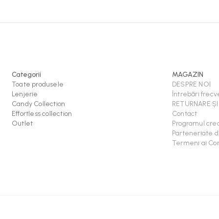
Categorii
MAGAZIN
Toate produsele
DESPRE NOI
Lenjerie
Întrebări frec
Candy Collection
RETURNARE Ș
Effortless collection
Contact
Outlet
Programul crea
Parteneriate d
Termeni ai Con