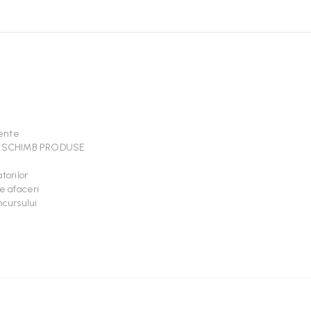
vente
I SCHIMB PRODUSE
torilor
e afaceri
cursului