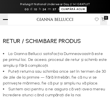
Prelungit! National Underwear Day // 1+1 GRATUIT
d
h
m
s
00
10
24
37
CUMPĂRĂ ACUM
0
RETUR / SCHIMBARE PRODUS
La Gianna Bellucci satisfacția Dumneavoastră este
pe primul loc. De aceea, procesul de retur și schimb este
simplu și fără complicații.
Puteți returna sau schimba orice set în termen de 30
de zile de la primire — fără întrebări, fie că nu vi se
potrivește mărimea, fie că pur și simplu nu vă place.
Suntem aici pentru a ne asigura că veți avea mereu
încredere atunci când cumpărați de la noi.