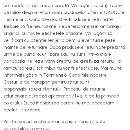
comandă în mărimea corectă. Vă rugăm să citiți toate
detaliile despre returnarea produselor oferite CADOU în
Termenii & Condițiile noastre. Produsele returnate
trebuie să fie neutilizate, nedeteriorate și în ambalajul
original, cu toate etichetele atașate. Vă rugăm să
verificați cu atenție lenjeria pentru eventuale pete
înainte de returnare. Dacă produsele returnate prezintă
urme de purtare, utilizare sau nu sunt într-o stare
vandabilă, ne rezervăm dreptul de a refuza returul, iar
rambursarea / schimbul nu vor fi efectuate. Mai multe
informații găsiți în Termenii & Condițiile noastre.
Costurile de transport pentru retur sunt
responsabilitatea clientului. Procesul de retur și
soluționare durează aproximativ 14 zile de la primirea
coletului. După închiderea cererii nu mai acceptăm
apeluri ulterioare.
Pentru suport suplimentar, echipa noastră este
disponibilă prin e-mail.