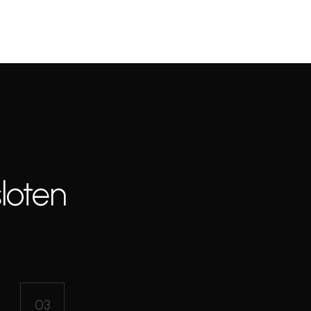
loten
03