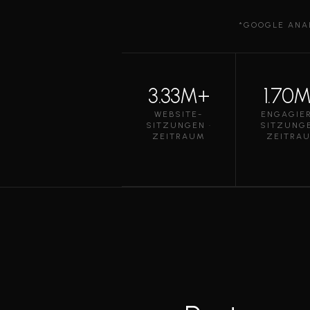
*GOOGLE ANAL
3.33M+
1.70
WEBSITE-
ENGAGIE
SITZUNGEN ·
SITZUNGE
ZEITRAUM
ZEITRA