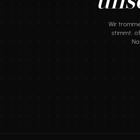
uns
Wir trommel
stimmt, ö
Na