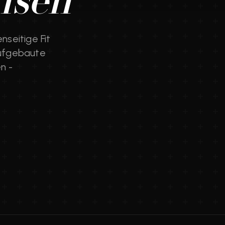
hsen
nseitige Fit
aufgebaute
n -