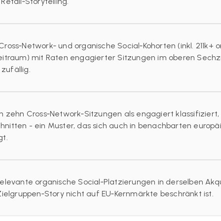
etail‑Storytelling.
Cross‑Network‑ und organische Social‑Kohorten (inkl. 211k+ 
eitraum) mit Raten engagierter Sitzungen im oberen Sechzi
 zufällig.
 zehn Cross‑Network‑Sitzungen als engagiert klassifiziert,
nitten - ein Muster, das sich auch in benachbarten europä
gt.
elevante organische Social‑Platzierungen in derselben Akqu
Zielgruppen‑Story nicht auf EU‑Kernmärkte beschränkt ist.