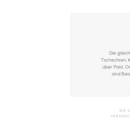
Die glei
Tschechien, K
über Paid, O
sind Be
DIE 
VERANSC