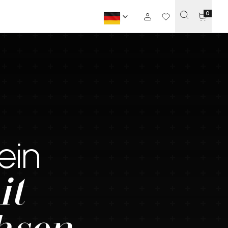
0
ein
it