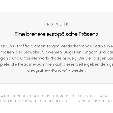
UND MEHR
Eine breitere europäische Präsenz
chen GA4‑Traffic‑Sichten zeigen wiederkehrende Stärke in 
roatien, der Slowakei, Slowenien, Bulgarien, Ungarn und da
rganic und Cross‑Network‑Pfade hinweg. Die vier obigen Lä
ispiele; die Headline‑Summen auf dieser Seite geben den 
Geografie‑×‑Kanal‑Mix wieder.
GA4‑KPIS IN DER ÜBERSCHRIFT KONSOLIDIEREN VIELE KANÄLE 
HAULICHEN GRÖSSE UND INTENT‑DICHTE, SIND ABER KEIN KA