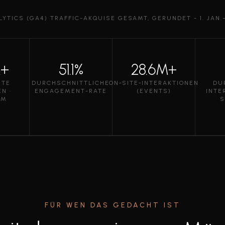
YTICS (GA4) TRAFFIC-AKQUISE GESAMT, GERUNDET - 1. JAN.–
M+
51.1%
28.6M+
RTE
DURCHSCHNITTLICHE
ON‑SITE‑INTERAKTIONEN
DU
N ·
ENGAGEMENT-RATE
(EVENTS)
INTE
UM
S
FÜR WEN DAS GEDACHT IST