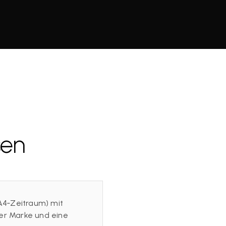
sen
A4‑Zeitraum) mit
er Marke und eine