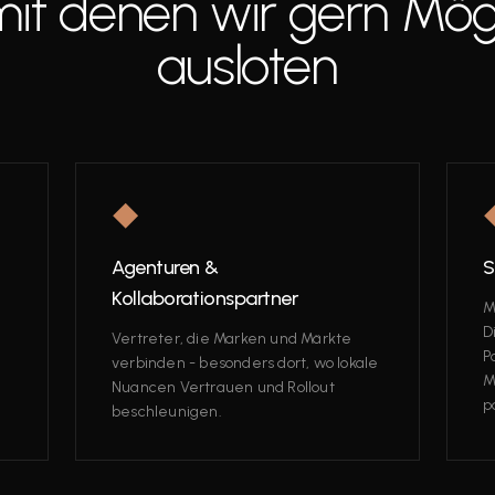
mit denen wir gern Mög
ausloten
◆
Agenturen &
S
Kollaborationspartner
M
D
Vertreter, die Marken und Märkte
P
verbinden - besonders dort, wo lokale
M
Nuancen Vertrauen und Rollout
p
beschleunigen.