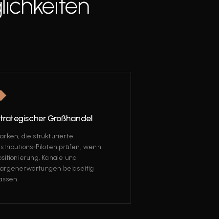
lichkeiten
◆
trategischer Großhandel
arken, die strukturierte
istributions‑Piloten prüfen, wenn
ositionierung, Kanäle und
argenerwartungen beidseitig
assen.