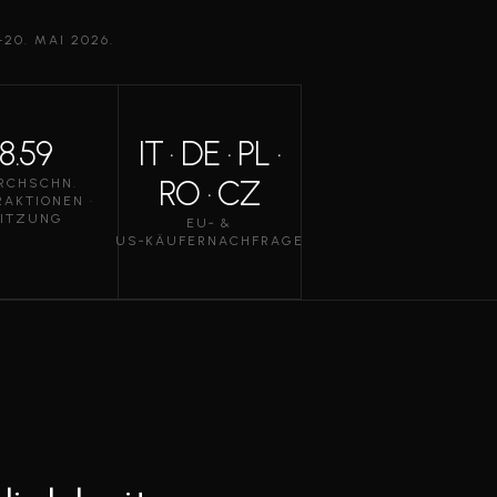
20. MAI 2026.
8.59
IT · DE · PL ·
RO · CZ
RCHSCHN.
RAKTIONEN ·
ITZUNG
EU‑ &
US‑KÄUFERNACHFRAGE