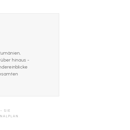
Rumänien,
rüber hinaus -
ndereinblicke
gesamten
- SIE
NALPLAN.